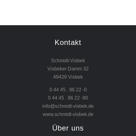
Kontakt
Schmidt-Visbek
Visbeker Damm 32
49429 Visbek
0 44 45 . 96 22 -0
0 44 45 . 96 22 -90
info@schmidt-visbek.de
www.schmidt-visbek.de
Über uns