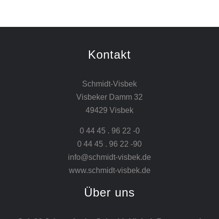
Kontakt
Schmidt-Visbek
Visbeker Damm 32
49429 Visbek
0 44 45 . 96 22 -0
0 44 45 . 96 22 -90
info@schmidt-visbek.de
www.schmidt-visbek.de
Über uns